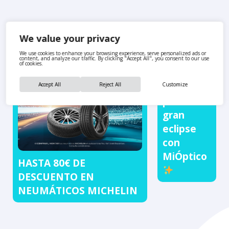
We value your privacy
We use cookies to enhance your browsing experience, serve personalized ads or
content, and analyze our traffic. By clicking "Accept All", you consent to our use
of cookies.
Prepárate
Accept All
Reject All
Customize
para el
gran
eclipse
con
MiÓptico
HASTA 80€ DE
DESCUENTO EN
NEUMÁTICOS MICHELIN